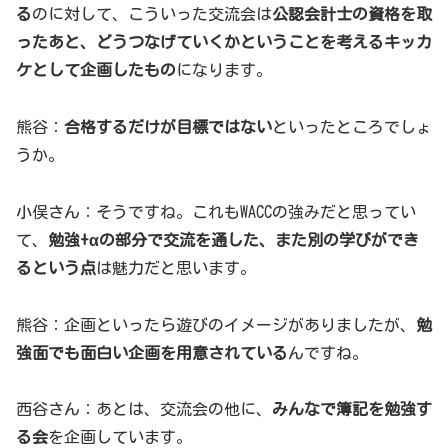
る
のに対して、こういった交流会は
公認会計士の資格を取
ったあと、どうつなげていくかということを考えるキッカ
ケとして企画したもの
になります。
熊谷：
合格するだけが目標ではない
といったところでしょ
うか。
小俣さん：そうですね。これもWACCの強みだと思ってい
て、
勉強+αの部分で交流を通した、また別の学びができ
るという点
は魅力だと思います。
熊谷：企画といったら遊びのイメージがありましたが、
勉
強面でも面白い企画を用意されている
んですね。
西谷さん：あとは、交流会の他に、
みんなで簿記を勉強す
る会
を企画しています。