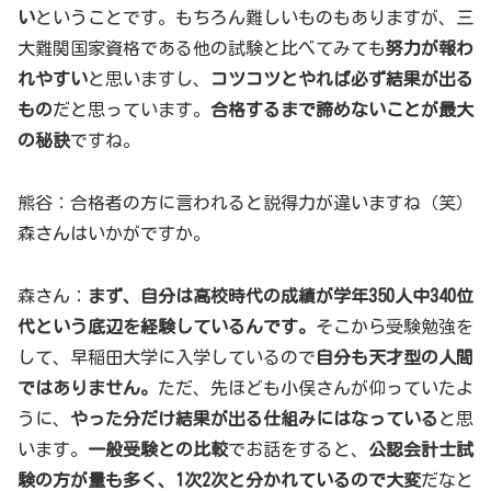
い
ということです。もちろん難しいものもありますが、三
大難関国家資格である他の試験と比べてみても
努力が報わ
れやすい
と思いますし、
コツコツとやれば必ず結果が出る
もの
だと思っています。
合格するまで諦めないことが最大
の秘訣
ですね。
熊谷：合格者の方に言われると説得力が違いますね（笑）
森さんはいかがですか。
森さん：
まず、自分は高校時代の成績が学年350人中340位
代という底辺を経験しているんです。
そこから受験勉強を
して、早稲田大学に入学しているので
自分も天才型の人間
ではありません。
ただ、先ほども小俣さんが仰っていたよ
うに、
やった分だけ結果が出る仕組みにはなっている
と思
います。
一般受験との比較
でお話をすると、
公認会計士試
験の方が量も多く、1次2次と分かれているので大変
だなと