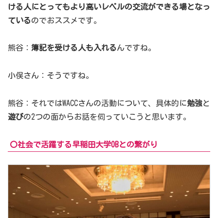
ける人にとってもより高いレベルの交流ができる場となっ
ている
のでおススメです。
熊谷：
簿記を受ける人も入れる
んですね。
小俣さん：そうですね。
熊谷：それではWACCさんの活動について、具体的に
勉強
と
遊び
の2つの面からお話を伺っていこうと思います。
〇社会で活躍する早稲田大学OBとの繋がり