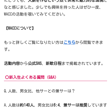
にとっても、
人脈を作るという点で非常に魅力的な環境
だ
なと感じました。少しでも興味を持った人はぜひ一度、
WACCの活動を覗いてみてください。
【WACCについて】
もっと詳しくご覧になりたい方は
こちら
から閲覧できま
す。
活動内容
から
公式SNS
、
新歓日程
まで掲載されています。
〇新入生よくある質問（Q&A）
Q.人数、男女比、他サーとの兼サーは？
A.人数は
約140人
、男女比は
6:4
、
兼サーは推奨
しています