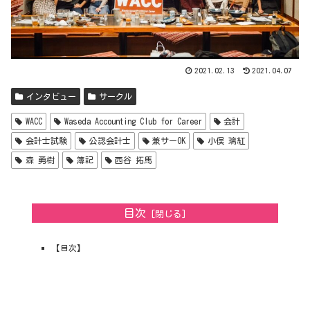
2021.02.13
2021.04.07
インタビュー
サークル
WACC
Waseda Accounting Club for Career
会計
会計士試験
公認会計士
兼サーOK
小俣 璃紅
森 勇樹
簿記
西谷 拓馬
目次
【目次】