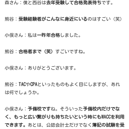
森さん：僕と西谷は
去年受験して合格発表待ち
です。
熊谷：
受験経験者がこんなに身近にいる
のはすごい（笑）
小俣さん：私は
一昨年合格
しました。
熊谷：
合格者まで（笑）
すごいですね。
小俣さん：ありがとうございます。
熊谷：
TAC
や
CPA
といったものもよく目にしますが、あれ
は何でしょうか。
小俣さん：
予備校です
ね。そういった
予備校内だけでな
く、もっと広い繋がりも持ちたいという時にもWACCを利用
できます。
あとは、公認会計士だけでなく
簿記の試験を受