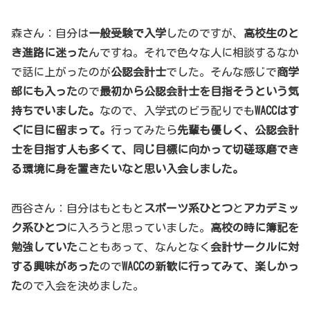
森さん：自分は
一般受験で入学
したのですが、
高校生のと
き進路に迷った
んですね。それで色々な人に相談するなか
で話に上がったのが
公認会計士
でした。そんな感じで
商学
部にも入った
ので
最初から公認会計士を目指そうという気
持ちでいました。
なので、入学式のビラ配りでも
WACCはす
ぐに目に留まって。
行ってみたら
先輩も優しく、公認会計
士を目指す人も多くて、同じ目標に向かって切磋琢磨でき
る環境に身を置きたいなと思い入会しました。
西谷さん：自分はもともと
スポーツ系ひとつ
と
アカデミッ
ク系ひとつ
に入ろうと思っていました。
高校の時に簿記を
勉強していた
こともあって、なんとなく
会計サークルに対
する興味があった
ので
WACCの新歓に行ってみて、楽しかっ
た
ので入会を決めました。