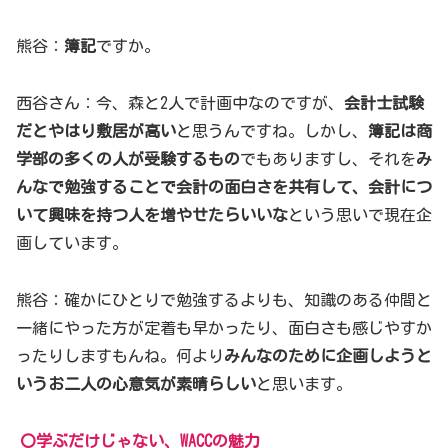
熊谷：
簿記
ですか。
西谷さん：今、森と2人で計画中なのですが、
会計士試験
だとやはり敷居が高い
と思うんですね。しかし、
簿記は商
学部の多くの人が受験するもの
でもありますし、それを
み
んなで勉強することで会計の面白さを共有して、会計につ
いて興味を持つ人を増やせたらいいな
という思いで現在企
画しています。
熊谷：確かにひとりで勉強するよりも、知識のある仲間と
一緒にやった方が定着も早かったり、面白さも感じやすか
ったりしますもんね。何より
みんなのために企画しようと
いうお二人の心意気が素晴らしい
と思います。
〇学ぶだけじゃない、WACCの魅力