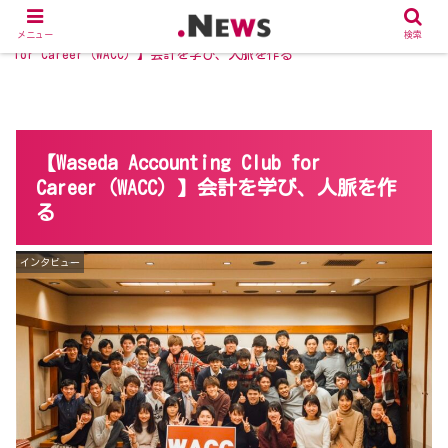
ホーム
インタビュー
【Waseda Accounting Club
メニュー
検索
for Career（WACC）】会計を学び、人脈を作る
【Waseda Accounting Club for
Career（WACC）】会計を学び、人脈を作
る
インタビュー