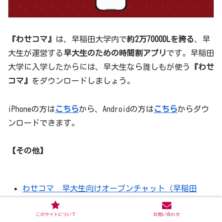
『わせコマ』
は、早稲田大学内で
約2万7000DLを誇る
、早
大生が運営する
早大生のための時間割アプリ
です。早稲田
大学に入学したからには、早大生なら誰しもが使う
『わせ
コマ』
をダウンロードしましょう。
iPhoneの方は
こちら
から、Androidの方は
こちら
からダウ
ンロードできます。
【その他】
わせコマ 早大生向けオープンチャット（早稲田
の同級生や先輩と匿名で交流できます）
このサイトについて
お問い合わせ
わせコマ 公式Twitterアカウント