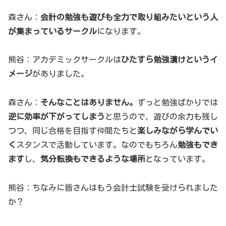
森さん：
会計の勉強も遊びも全力で取り組みたいという人
が集まっているサークル
になります。
熊谷：アカデミックサークルは
ひたすら勉強漬けというイ
メージ
がありました。
森さん：
そんなことはありません。
ずっと勉強ばかりでは
逆に効率が下がってしまう
と思うので、遊びの余力も残し
つつ、同じ合格を目指す仲間たちと
楽しみながら学んでい
く
スタンスで活動しています。なのでもちろん
勉強もでき
ます
し、
気分転換もできるような場所
となっています。
熊谷：ちなみに皆さんはもう会計士試験を受けられました
か？