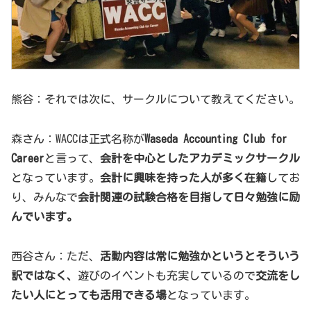
熊谷：それでは次に、サークルについて教えてください。
森さん：WACCは正式名称が
Waseda Accounting Club for
Career
と言って、
会計を中心としたアカデミックサークル
となっています。
会計に興味を持った人が多く在籍
してお
り、みんなで
会計関連の試験合格を目指して日々勉強に励
んでいます。
西谷さん：ただ、
活動内容は常に勉強かというとそういう
訳ではなく、
遊びのイベントも充実しているので
交流をし
たい人にとっても活用できる場
となっています。