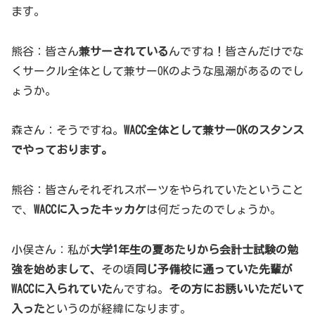
ます。
熊谷：皆さん
兼サーされている
んですね！皆さんだけでな
くサークル全体として兼サーOKのような風潮があるのでし
ょうか。
森さん：そうですね。
WACC全体として兼サーOKのスタンス
でやっております。
熊谷：皆さんそれぞれスポーツをやられていたということ
で、
WACCに入ったキッカケ
は何だったのでしょうか。
小俣さん：私が
大学1年生の夏あたりから会計士試験の勉
強を始めまして、
その頃
同じ予備校に通っていた先輩が
WACCに入られていた
んですね。
その方にお誘いいただいて
入った
というのが経緯になります。