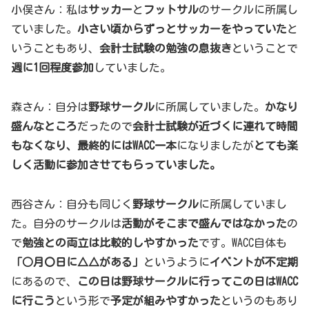
小俣さん：私は
サッカー
と
フットサル
のサークルに所属し
ていました。
小さい頃からずっとサッカーをやっていた
と
いうこともあり、
会計士試験の勉強の息抜き
ということで
週に1回程度参加
していました。
森さん：自分は
野球サークル
に所属していました。
かなり
盛んなところ
だったので
会計士試験が近づくに連れて時間
もなくなり、最終的にはWACC一本
になりましたが
とても楽
しく活動に参加させてもらっていました。
西谷さん：自分も同じく
野球サークル
に所属していまし
た。自分のサークルは
活動がそこまで盛んではなかった
の
で
勉強との両立は比較的しやすかった
です。WACC自体も
「○月〇日に△△がある」
というように
イベントが不定期
にあるので、
この日は野球サークルに行ってこの日はWACC
に行こう
という形で
予定が組みやすかった
というのもあり