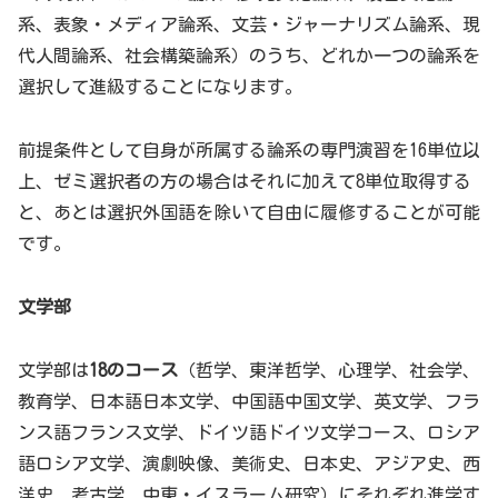
系、表象・メディア論系、文芸・ジャーナリズム論系、現
代人間論系、社会構築論系）のうち、どれか一つの論系を
選択して進級することになります。
前提条件として自身が所属する論系の専門演習を16単位以
上、ゼミ選択者の方の場合はそれに加えて8単位取得する
と、あとは選択外国語を除いて自由に履修することが可能
です。
文学部
文学部は
18のコース
（哲学、東洋哲学、心理学、社会学、
教育学、日本語日本文学、中国語中国文学、英文学、フラ
ンス語フランス文学、ドイツ語ドイツ文学コース、ロシア
語ロシア文学、演劇映像、美術史、日本史、アジア史、西
洋史、考古学、中東・イスラーム研究）にそれぞれ進学す