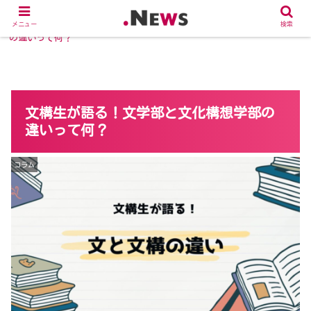
ホーム
コラム
文構生が語る！文学部と文化構想学部
メニュー
検索
の違いって何？
文構生が語る！文学部と文化構想学部の
違いって何？
コラム