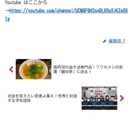
Youtube はここから
→
https://youtube.com/channel/UCMQFQH2snDL65xSjKZe5X
1g
編集部_F
国内初の油そば専門店！？ワセメシの定
番「麺珍亭」に迫る！
社会を変えたい若者よ集え！世界と対話
する学生団体