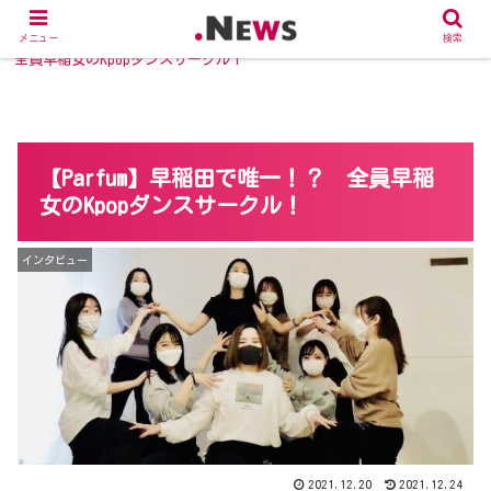
ホーム
インタビュー
【Parfum】早稲田で唯一！？
メニュー
検索
全員早稲女のKpopダンスサークル！
【Parfum】早稲田で唯一！？ 全員早稲
女のKpopダンスサークル！
インタビュー
2021.12.20
2021.12.24